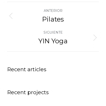
Navegación
ANTERIOR
Pilates
entre
Álbum
anterior:
SIGUIENTE
álbumes
YIN Yoga
Álbum
siguiente:
Recent articles
Recent projects